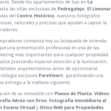
lares. Desde los apartamentos de lujo en
La
sta las villas exclusivas de
Pedregalejo
,
El Limonar
ndas del
Centro Histórico
, nuestros fotógrafos
osas, naturales y precisas que ayudan a captar la
pradores.
ompradores comienza hoy su búsqueda de vivienda
 que una presentación profesional es una de las
keting más importantes para cualquier propiedad.
aliza prestando especial atención a la iluminación,
 detalles arquitectónicos antes de optimizarse
cnología exclusiva
PureView®
, garantizando una
na entrega a la mañana siguiente.
ación de su inmueble con
Planos de Planta
,
Vídeos
rafía Aérea con Dron
,
Fotografía Inmobiliaria al
n Escena Virtual
y
Sitios Web para Propiedades
,