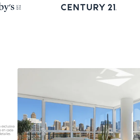
d
 exclusiva
s en cada
detalles