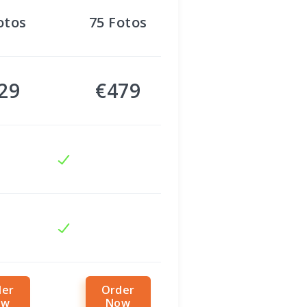
otos
75
Fotos
29
€479
der
Order
ow
Now