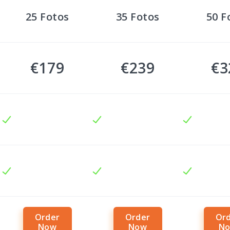
25
Fotos
35
Fotos
50
F
€179
€239
€3
Order
Order
Or
Now
Now
N