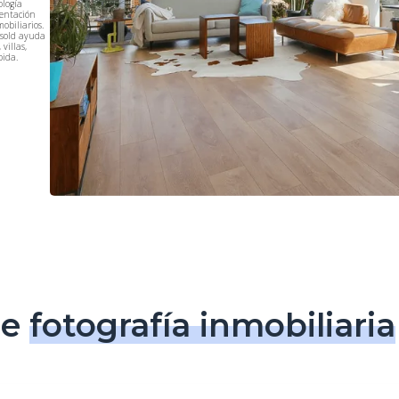
ología
sentación
obiliarios.
osold ayuda
villas,
pida.
de
fotografía inmobiliaria