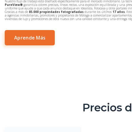
Nuestro flujo de trabajo está diseñado específicamente para el mercado inmobiliario. La tecn
PureView®
garantiza colores precisos, líneas rectas, una exposición equilibrada y una pre
uniforme que ayuda a que cada anuncio destaque en Idealista, Fotocasa y otros portales inm
Gracias a más de
85.000 propiedades fotografiadas
durante los últimos
17 años
, Fot
a agencias inmobiliarias, promotores y propietarios de Málaga a comercializar apartamentos, 
viviendas de lujo y promociones de obra nueva con una calidad constante y una entrega rá
Aprende Más
Precios 